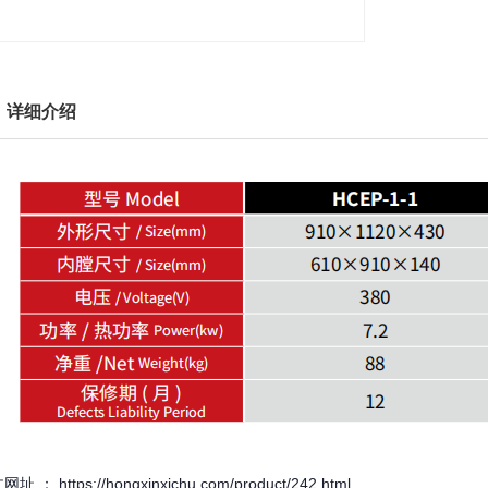
详细介绍
址 ： https://hongxinxichu.com/product/242.html