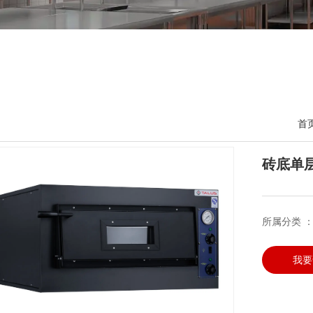
首
砖底单层
所属分类 
我要